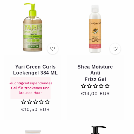
Yari Green Curls
Shea Moisture
Lockengel 384 ML
Anti
Frizz Gel
Feuchtigkeitsspendendes
Gel für trockenes und
krauses Haar
Normaler
€14,00 EUR
Preis
Normaler
€10,50 EUR
Preis