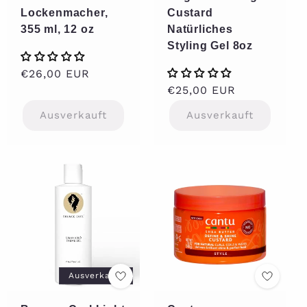
Lockenmacher,
Custard
355 ml, 12 oz
Natürliches
Styling Gel 8oz
Normaler
€26,00 EUR
Preis
Normaler
€25,00 EUR
Preis
Ausverkauft
Ausverkauft
Ausverkauft