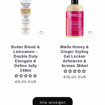
Butter Blend &
Mielle Honey &
Leinsamen –
Ginger Styling
Double Duty
Gel Locken
Elongate &
definieren &
Define Jelly
formen 384ml
248ml
Normaler
€16,00 EUR
Normaler
€9,00 EUR
Preis
Preis
Alle anzeigen