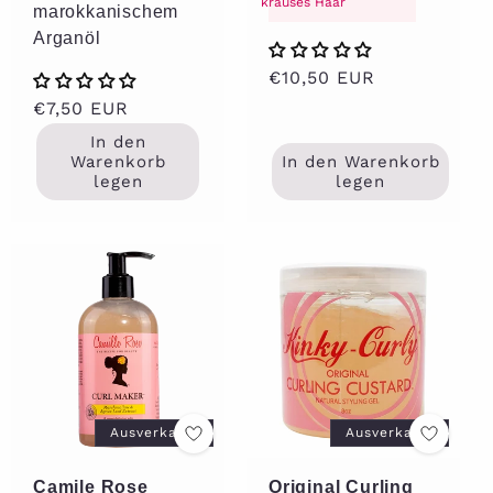
krauses Haar
marokkanischem
Arganöl
Normaler
€10,50 EUR
Preis
Normaler
€7,50 EUR
Preis
In den
Warenkorb
In den Warenkorb
legen
legen
Ausverkauft
Ausverkauft
Camile Rose
Original Curling