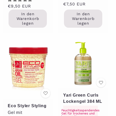
Normaler
€7,50 EUR
Normaler
€9,50 EUR
Preis
Preis
In den
In den
Warenkorb
Warenkorb
legen
legen
Yari Green Curls
Lockengel 384 ML
Eco Styler Styling
Feuchtigkeitsspendendes
Gel mit
Gel für trockenes und