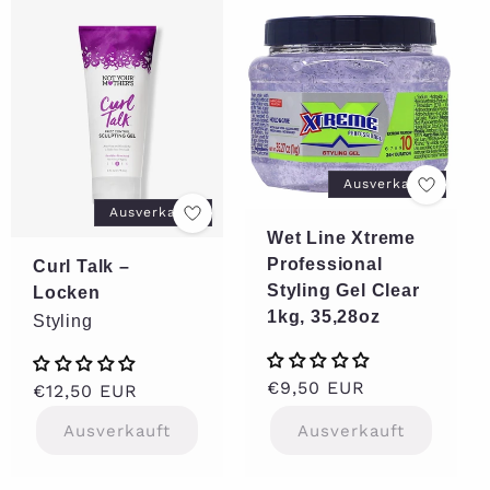
Ausverkauft
Ausverkauft
Wet Line Xtreme
Professional
Curl Talk –
Styling Gel Clear
Locken
1kg, 35,28oz
Styling
Normaler
€9,50 EUR
Normaler
€12,50 EUR
Preis
Preis
Ausverkauft
Ausverkauft