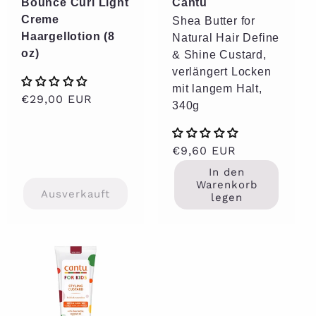
Bounce Curl Light
Cantu
Creme
Shea Butter for
Haargellotion (8
Natural Hair Define
oz)
& Shine Custard,
verlängert Locken
mit langem Halt,
Normaler
€29,00 EUR
340g
Preis
Normaler
€9,60 EUR
Preis
In den
Warenkorb
Ausverkauft
legen