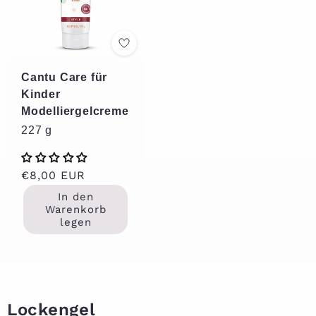
Cantu Care für
Kinder
Modelliergelcreme
227 g
Normaler
€8,00 EUR
Preis
In den
Warenkorb
legen
Lockengel