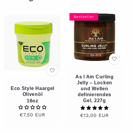
Bestseller
As I Am Curling
Jelly – Locken
Eco Style Haargel
und Wellen
Olivenöl
definierendes
Gel, 227g
16oz
Normaler
€7,50 EUR
Normaler
€13,00 EUR
Preis
Preis