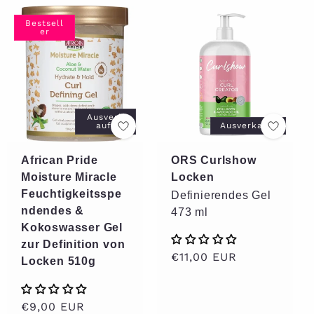
Bestsell
er
Ausverk
auft
Ausverkauft
African Pride
ORS Curlshow
Moisture Miracle
Locken
Feuchtigkeitsspe
Definierendes Gel
ndendes &
473 ml
Kokoswasser Gel
zur Definition von
Normaler
€11,00 EUR
Locken 510g
Preis
Normaler
€9,00 EUR