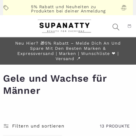
Direkt
zum
5% Rabatt und Neuheiten zu
Produkten bei deiner Anmeldung
Inhalt
Neu Hier? 🎁5% Rabatt – Melde Dich An Und
Spare Mit Den Besten Marken &
Expressversand | Marken | Wunschliste ❤︎ |
Versand 📍
Gele und Wachse für
Männer
Filtern und sortieren
13 PRODUKTE