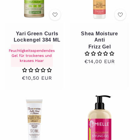
Yari Green Curls
Shea Moisture
Lockengel 384 ML
Anti
Frizz Gel
Feuchtigkeitsspendendes
Gel für trockenes und
krauses Haar
Normaler
€14,00 EUR
Preis
Normaler
€10,50 EUR
Preis