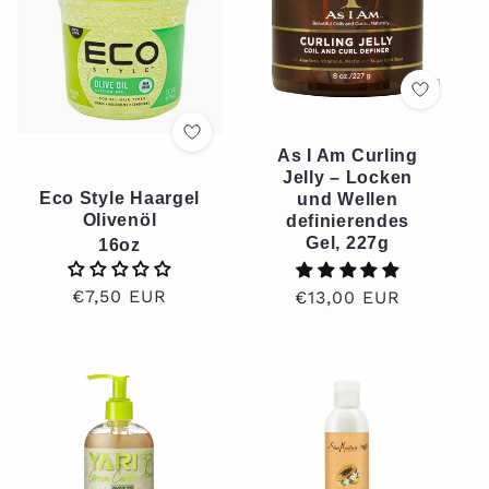
As I Am Curling
Jelly – Locken
Eco Style Haargel
und Wellen
Olivenöl
definierendes
Gel, 227g
16oz
Normaler
€7,50 EUR
Normaler
€13,00 EUR
Preis
Preis