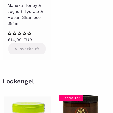
Manuka Honey &
Joghurt Hydrate &
Repair Shampoo
384ml
Normaler
€14,00 EUR
Preis
Ausverkauft
Lockengel
Bestseller