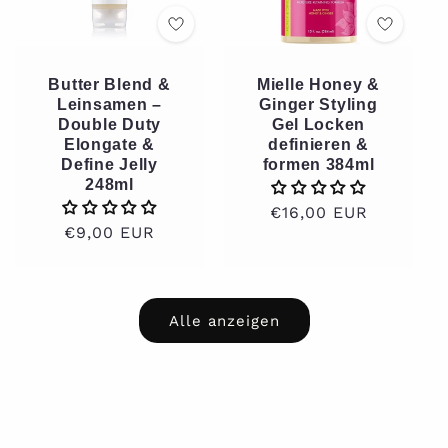
Butter Blend &
Mielle Honey &
Leinsamen –
Ginger Styling
Double Duty
Gel Locken
Elongate &
definieren &
Define Jelly
formen 384ml
248ml
Normaler
€16,00 EUR
Normaler
€9,00 EUR
Preis
Preis
Alle anzeigen