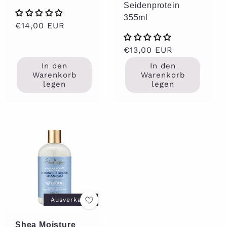
Seidenprotein
355ml
Normaler
€14,00 EUR
Preis
Normaler
€13,00 EUR
Preis
In den
In den
Warenkorb
Warenkorb
legen
legen
Ausverkauft
Shea Moisture