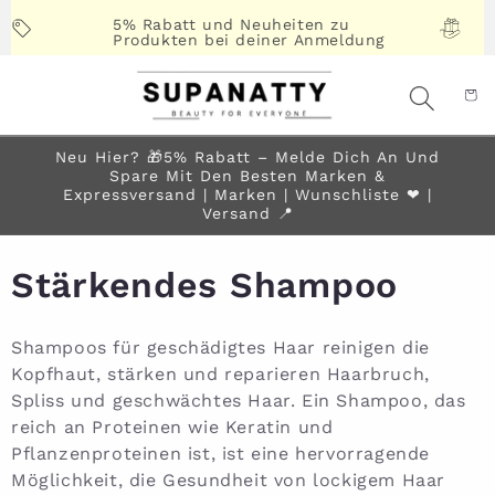
Direkt
zum
5% Rabatt und Neuheiten zu
Produkten bei deiner Anmeldung
Inhalt
Neu Hier? 🎁5% Rabatt – Melde Dich An Und
Spare Mit Den Besten Marken &
Expressversand | Marken | Wunschliste ❤︎ |
Versand 📍
Stärkendes Shampoo
Shampoos für geschädigtes Haar reinigen die
Kopfhaut, stärken und reparieren Haarbruch,
Spliss und geschwächtes Haar. Ein Shampoo, das
reich an Proteinen wie Keratin und
Pflanzenproteinen ist, ist eine hervorragende
Möglichkeit, die Gesundheit von lockigem Haar